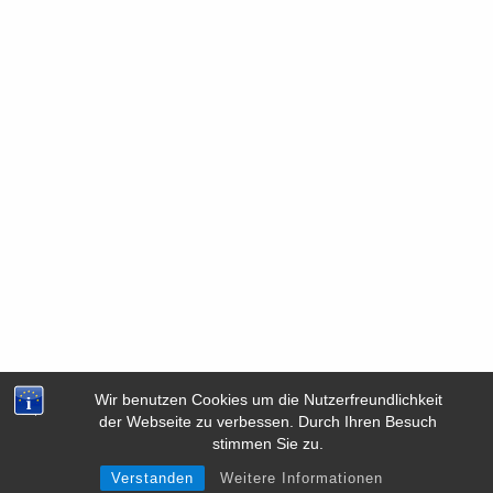
Meisenweg 3, 63773 Goldbach
+49 (0) 6021 1304144
© wagner.cloud - Patrick Wagner - IT Dienstleistungen
SECONDARY
Wir benutzen Cookies um die Nutzerfreundlichkeit
der Webseite zu verbessen. Durch Ihren Besuch
MENU
stimmen Sie zu.
Verstanden
Weitere Informationen